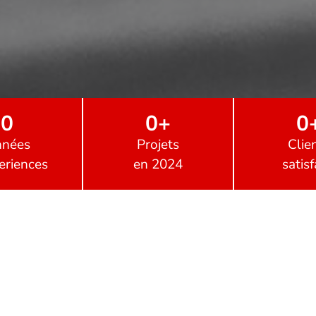
0
0
+
0
nées
Projets
Clie
eriences
en 2024
satisf