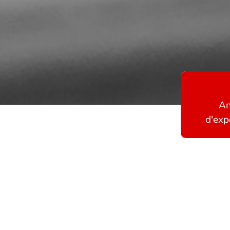
An
d'exp