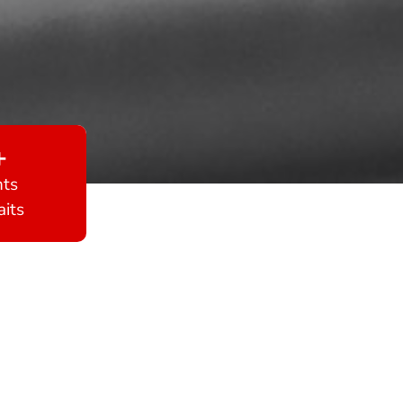
+
nts
aits