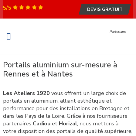
5/5
DEVIS GRATUIT
Partenaire
Fenêtre et Porte
Portail & Garage
Garde-corps & escalier
Métallerie – Serrurerie
Portails aluminium sur-mesure à
Rennes et à Nantes
Les Ateliers 1920
vous offrent un large choix de
portails en aluminium, alliant esthétique et
performance pour des installations en Bretagne et
dans les Pays de la Loire. Grâce à nos fournisseurs
partenaires
Cadiou
et
Horizal
, nous mettons à
votre disposition des portails de qualité supérieure,