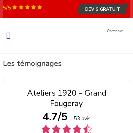
5/5
DEVIS GRATUIT
Partenaire
Fenêtre et Porte
Portail & Garage
Garde-corps & escalier
Métallerie – Serrurerie
Les témoignages
Ateliers 1920 - Grand
Fougeray
4.7/5
53 avis