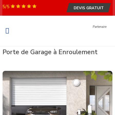
5/5
DEVIS GRATUIT
Partenaire
Fenêtre et Porte
Portail & Garage
Garde-corps & escalier
Métallerie – Serrurerie
Porte de Garage à Enroulement