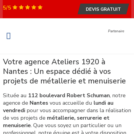
5/5
DEVIS GRATUIT
Partenaire
Fenêtre et Porte
Portail & Garage
Garde-corps & escalier
Métallerie – Serrurerie
Votre agence Ateliers 1920 à
Nantes : Un espace dédié à vos
projets de métallerie et menuiserie
Située au
112 boulevard Robert Schuman
, notre
agence de
Nantes
vous accueille du
lundi au
vendredi
pour vous accompagner dans la réalisation
de vos projets de
métallerie, serrurerie et
menuiserie
. Que vous soyez un particulier ou un
professionnel, notre équipe est à votre disposition