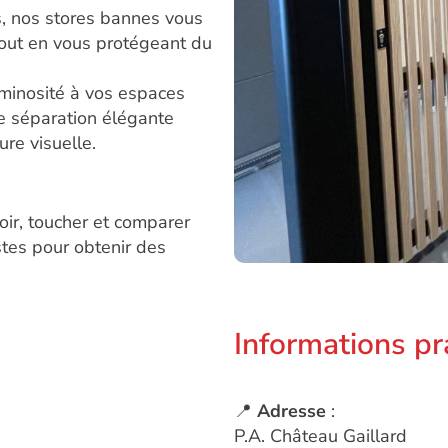
ns, nos stores bannes vous
tout en vous protégeant du
uminosité à vos espaces
ne séparation élégante
re visuelle.
oir, toucher et comparer
stes pour obtenir des
Informations pr
📍
Adresse
:
P.A. Château Gaillard