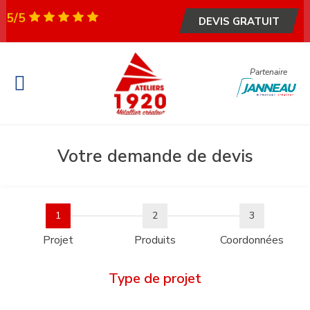
5/5
DEVIS GRATUIT
Partenaire
Fenêtre et Porte
Portail & Garage
Garde-corps & escalier
Métallerie – Serrurerie
Votre demande de devis
1
2
3
Projet
Produits
Coordonnées
Type de projet